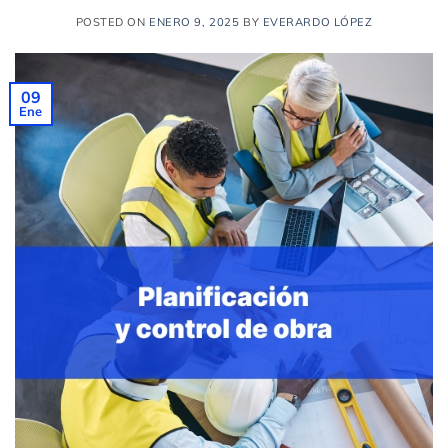
POSTED ON
ENERO 9, 2025
BY
EVERARDO LÓPEZ
09
Ene