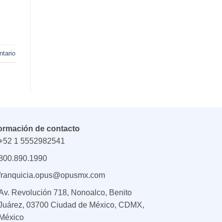
tario
formación de contacto
+52 1 5552982541
800.890.1990
franquicia.opus@opusmx.com
Av. Revolución 718, Nonoalco, Benito
Juárez, 03700 Ciudad de México, CDMX,
México