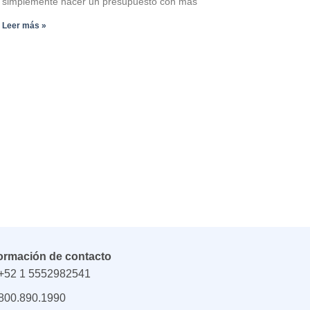
simplemente hacer un presupuesto con más
Leer más »
formación de contacto
+52 1 5552982541
800.890.1990