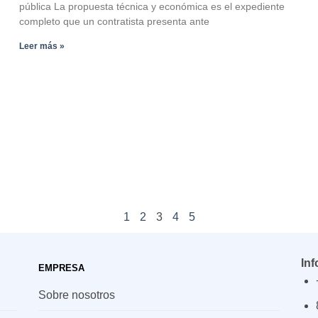
pública La propuesta técnica y económica es el expediente
completo que un contratista presenta ante
Leer más »
1
2
3
4
5
In
EMPRESA
Sobre nosotros