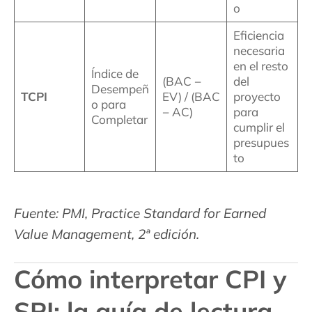
o
Eficiencia
necesaria
en el resto
Índice de
(BAC −
del
Desempeñ
TCPI
EV) / (BAC
proyecto
o para
− AC)
para
Completar
cumplir el
presupues
to
Fuente: PMI, Practice Standard for Earned
Value Management, 2ª edición.
Cómo interpretar CPI y
SPI: la guía de lectura