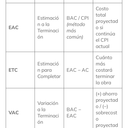
Costo
total
Estimació
BAC / CPI
proyectad
n a la
(método
EAC
o si
Terminaci
más
continúa
ón
común)
el CPI
actual
Cuánto
Estimació
más
ETC
n para
EAC − AC
costará
Completar
terminar
la obra
(+) ahorro
proyectad
Variación
o / (−)
a la
BAC −
VAC
sobrecost
Terminaci
EAC
o
ón
proyectad