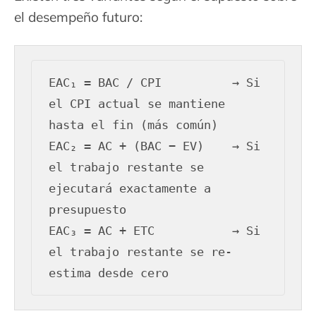
el desempeño futuro:
EAC₁ = BAC / CPI          → Si 
el CPI actual se mantiene 
hasta el fin (más común)

EAC₂ = AC + (BAC − EV)    → Si 
el trabajo restante se 
ejecutará exactamente a 
presupuesto

EAC₃ = AC + ETC           → Si 
el trabajo restante se re-