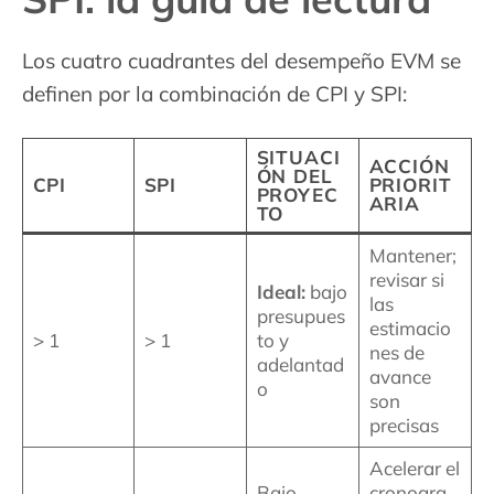
Los cuatro cuadrantes del desempeño EVM se
definen por la combinación de CPI y SPI:
SITUACI
ACCIÓN
ÓN DEL
CPI
SPI
PRIORIT
PROYEC
ARIA
TO
Mantener;
revisar si
Ideal:
bajo
las
presupues
estimacio
> 1
> 1
to y
nes de
adelantad
avance
o
son
precisas
Acelerar el
Bajo
cronogra