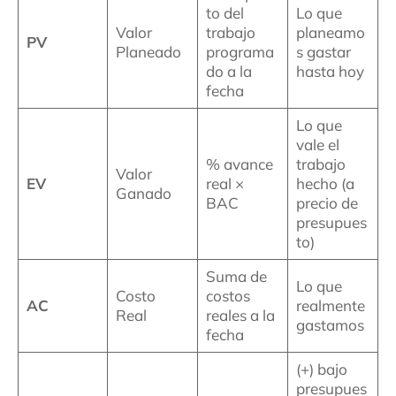
to del
Lo que
Valor
trabajo
planeamo
PV
Planeado
programa
s gastar
do a la
hasta hoy
fecha
Lo que
vale el
% avance
trabajo
Valor
EV
real ×
hecho (a
Ganado
BAC
precio de
presupues
to)
Suma de
Lo que
Costo
costos
AC
realmente
Real
reales a la
gastamos
fecha
(+) bajo
presupues