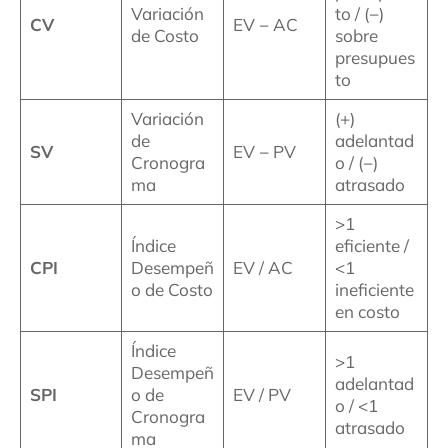
Variación
to / (−)
CV
EV − AC
de Costo
sobre
presupues
to
Variación
(+)
de
adelantad
SV
EV − PV
Cronogra
o / (−)
ma
atrasado
>1
Índice
eficiente /
CPI
Desempeñ
EV / AC
<1
o de Costo
ineficiente
en costo
Índice
>1
Desempeñ
adelantad
SPI
o de
EV / PV
o / <1
Cronogra
atrasado
ma