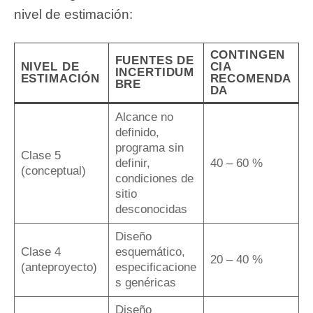
nivel de estimación:
CONTINGEN
FUENTES DE
NIVEL DE
CIA
INCERTIDUM
ESTIMACIÓN
RECOMENDA
BRE
DA
Alcance no
definido,
programa sin
Clase 5
definir,
40 – 60 %
(conceptual)
condiciones de
sitio
desconocidas
Diseño
Clase 4
esquemático,
20 – 40 %
(anteproyecto)
especificacione
s genéricas
Diseño