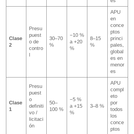
es
APU
en
conce
Presu
ptos
puest
−10 %
Clase
30–70
8–15
princi
o de
a +20
2
%
%
pales,
contro
%
global
l
es en
menor
es
APU
Presu
compl
puest
eto
o
−5 %
Clase
50–
por
definiti
a +15
3–8 %
1
100 %
todos
vo /
%
los
licitaci
conce
ón
ptos