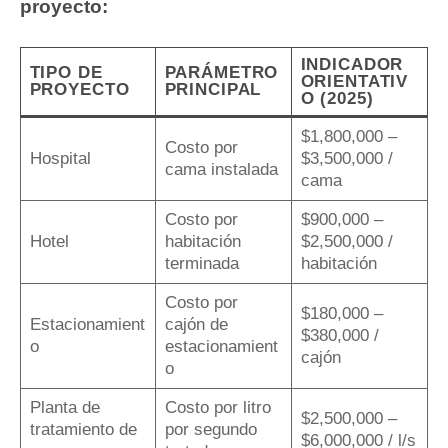
proyecto:
INDICADOR
TIPO DE
PARÁMETRO
ORIENTATIV
PROYECTO
PRINCIPAL
O (2025)
$1,800,000 –
Costo por
Hospital
$3,500,000 /
cama instalada
cama
Costo por
$900,000 –
Hotel
habitación
$2,500,000 /
terminada
habitación
Costo por
$180,000 –
Estacionamient
cajón de
$380,000 /
o
estacionamient
cajón
o
Planta de
Costo por litro
$2,500,000 –
tratamiento de
por segundo
$6,000,000 / l/s