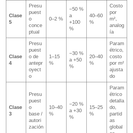
Presu
Costo
−50 %
puest
por
Clase
a
40–60
o
0–2 %
m²,
5
+100
%
conce
analog
%
ptual
ía
Presu
Param
puest
étrico,
−30 %
Clase
o de
1–15
20–40
costo
a +50
4
antepr
%
%
por m²
%
oyect
ajusta
o
do
Param
Presu
étrico
puest
detalla
−20 %
Clase
o
10–40
15–25
do,
a +30
3
base /
%
%
partid
%
autori
as
zación
global