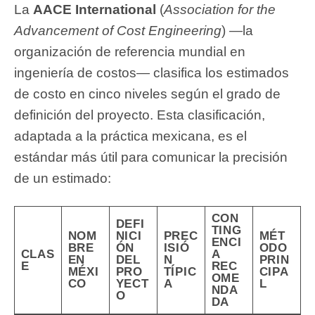
La
AACE International
(
Association for the
Advancement of Cost Engineering
) —la
organización de referencia mundial en
ingeniería de costos— clasifica los estimados
de costo en cinco niveles según el grado de
definición del proyecto. Esta clasificación,
adaptada a la práctica mexicana, es el
estándar más útil para comunicar la precisión
de un estimado:
CON
DEFI
TING
NOM
NICI
PREC
MÉT
ENCI
BRE
ÓN
ISIÓ
ODO
CLAS
A
EN
DEL
N
PRIN
E
REC
MÉXI
PRO
TÍPIC
CIPA
OME
CO
YECT
A
L
NDA
O
DA