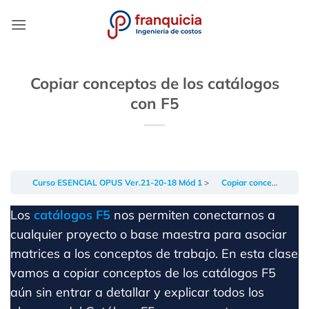
Saltar
al
contenido
Copiar conceptos de los catálogos
con F5
Curso ESENCIAL OPUS Ver.21-20-18 Mód 1
Copiar conceptos de los catálogos con F5
Los
catálogos F5
nos permiten conectarnos a
cualquier proyecto o base maestra para asociar
matrices a los conceptos de trabajo. En esta clase
vamos a copiar conceptos de los catálogos F5
aún sin entrar a detallar y explicar todos los