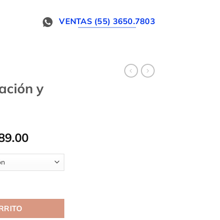
VENTAS (55) 3650.7803
ación y
Rango
89.00
de
precios:
desde
$15,740.00
l cantidad
hasta
$23,289.00
RRITO