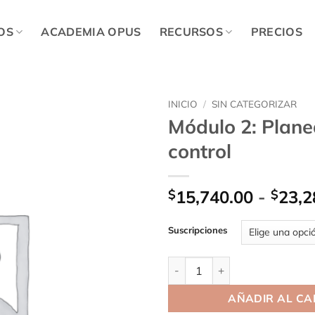
OS
ACADEMIA OPUS
RECURSOS
PRECIOS
INICIO
/
SIN CATEGORIZAR
Módulo 2: Plane
control
$
15,740.00
-
$
23,2
Suscripciones
Módulo 2: Planeación y contro
AÑADIR AL CA