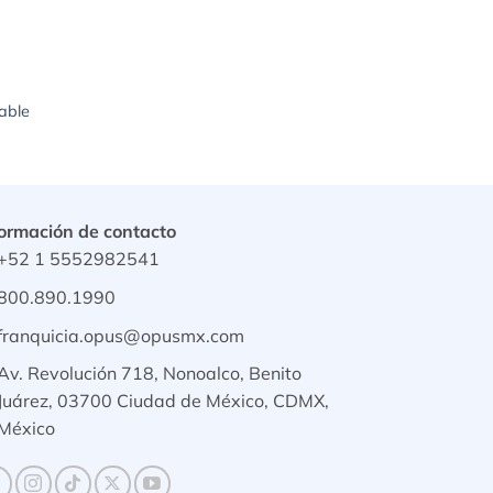
able
o
s:
40.00
89.00
ormación de contacto
+52 1 5552982541
800.890.1990
franquicia.opus@opusmx.com
Av. Revolución 718, Nonoalco, Benito
Juárez, 03700 Ciudad de México, CDMX,
México