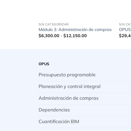
SIN CATEGORIZAR
SIN C
Módulo 3: Administración de compras
OPUS 
Rango
$
6,300.00
-
$
12,150.00
$
29,4
de
precios:
desde
$6,300.00
hasta
$12,150.00
OPUS
Presupuesto programable
Planeación y control integral
Administración de compras
Dependencias
Cuantificación BIM