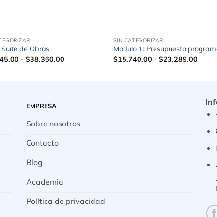
ATEGORIZAR
SIN CATEGORIZAR
Suite de Obras
Módulo 1: Presupuesto program
Rango
Rang
45.00
-
$
38,360.00
$
15,740.00
-
$
23,289.00
de
de
precios:
precio
desde
desde
$29,445.00
$15,7
hasta
hasta
$38,360.00
$23,2
Inf
EMPRESA
Sobre nosotros
Contacto
Blog
Academia
Política de privacidad