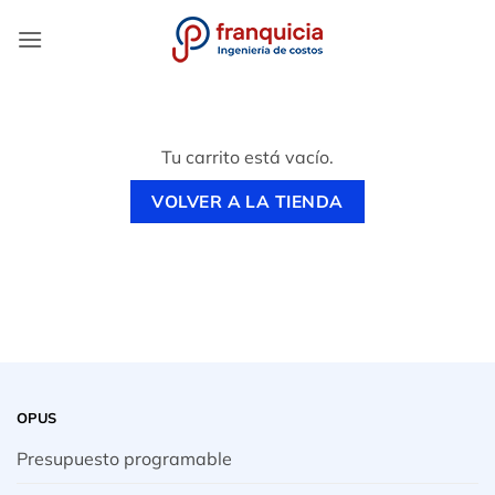
Saltar
al
contenido
Tu carrito está vacío.
VOLVER A LA TIENDA
OPUS
Presupuesto programable